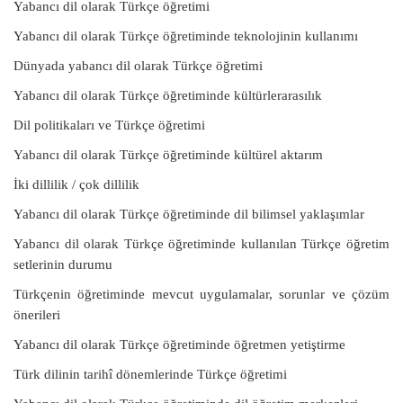
Yabancı dil olarak Türkçe öğretimi
Yabancı dil olarak Türkçe öğretiminde teknolojinin kullanımı
Dünyada yabancı dil olarak Türkçe öğretimi
Yabancı dil olarak Türkçe öğretiminde kültürlerarasılık
Dil politikaları ve Türkçe öğretimi
Yabancı dil olarak Türkçe öğretiminde kültürel aktarım
İki dillilik / çok dillilik
Yabancı dil olarak Türkçe öğretiminde dil bilimsel yaklaşımlar
Yabancı dil olarak Türkçe öğretiminde kullanılan Türkçe öğretim
setlerinin durumu
Türkçenin öğretiminde mevcut uygulamalar, sorunlar ve çözüm
önerileri
Yabancı dil olarak Türkçe öğretiminde öğretmen yetiştirme
Türk dilinin tarihî dönemlerinde Türkçe öğretimi